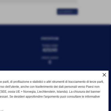
successivo >>
STATISTICHE
Totale visite
425245
Utenti online
0
close
e parti, di profilazione e statistici o altri strumenti di tracciamento di terze parti,
so dell'utente, anche con trasferimento dei dati personali verso Paesi non
SEE, ossia UE + Norvegia, Liechtenstein, Islanda). La chiusura del banner
cessari. Se desideri approfondire l'argomento puoi consultare le informative
Privacy Policy
|
Cookie Policy