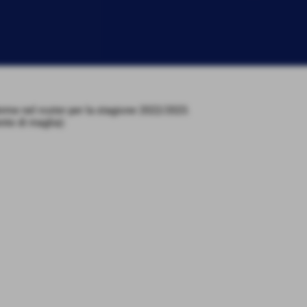
erme nel roster per la stagione 2022/2023.
nte di maglia):