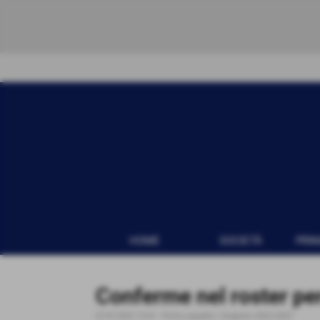
HOME
SOCIETÀ
PRI
Conferme nel roster pe
07-07-2022 15:41
-
Prima squadra | Stagione 2022/2023