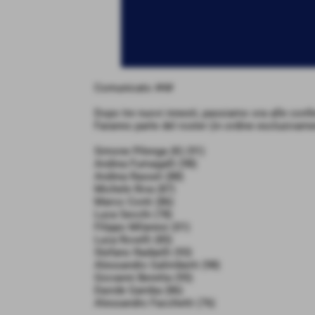
Comunicato #4#
Dopo tre nuovi innesti, passiamo ora alle conf
Faranno parte del roster (in ordine esclusivame
Simone Pilenga (K) (91)
Andrea Fumagalli (98)
Andrea Rasset (88)
Michele Riva (87)
Marco Conti (86)
Luca Secchi (78)
Filippo Milanesi (01)
Luca Rovelli (85)
Stefano Radaelli (93)
Alessandro Galimberti (98)
Giovanni Beretta (95)
Davide Gamba (86)
Alessandro Facchetti (76)