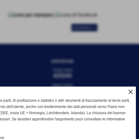
successivo >>
STATISTICHE
Totale visite
425243
Utenti online
0
close
e parti, di profilazione e statistici o altri strumenti di tracciamento di terze parti,
so dell'utente, anche con trasferimento dei dati personali verso Paesi non
SEE, ossia UE + Norvegia, Liechtenstein, Islanda). La chiusura del banner
cessari. Se desideri approfondire l'argomento puoi consultare le informative
si.