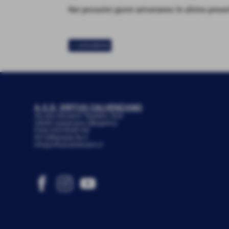
Nei prossimi giorni arriveranno le ultime presen
<< precedente
A.S.D. VIRTUS CALVENZANO
Via don Giovanni Tibaldini, 24/b
24040 Calvenzano (Bergamo)
P.IVA 03535040160
051288@spes.fip.it
info@virtuscalvenzano.it