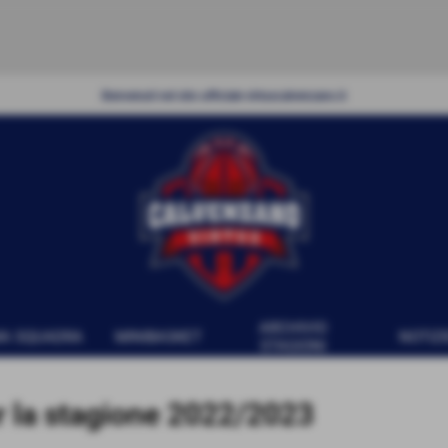
Benvenuti nel sito ufficiale virtuscalvenzano
.it
ARCHIVIO
MA SQUADRA
MINIBASKET
NOTIZI
STAGIONI
r la stagione 2022/2023