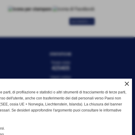
successivo >>
STATISTICHE
Totale visite
425405
Utenti online
0
close
e parti, di profilazione e statistici o altri strumenti di tracciamento di terze parti,
so dell'utente, anche con trasferimento dei dati personali verso Paesi non
SEE, ossia UE + Norvegia, Liechtenstein, Islanda). La chiusura del banner
cessari. Se desideri approfondire l'argomento puoi consultare le informative
si.
Privacy Policy
|
Cookie Policy
nso