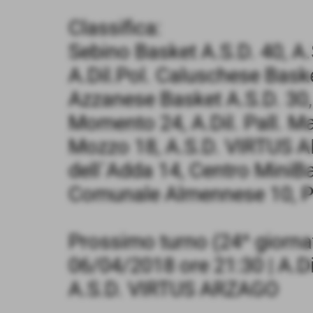
Classifica:
Sebino Basket A.S.D. 40, A.
A.Dil.Pol. Caluschese Baske
Azzanese Basket A.S.D. 30, A
Momento 24, A.Dil. Pall. M
Mozzo 18, A.S.D. VIRTUS 
dell´Adda 14, Centro MiniBa
Comunale Almennese 10, Pa
Prossimo turno (24^ giorna
06/04/2018 ore 21:30 | A.D
A.S.D. VIRTUS ARZAGO