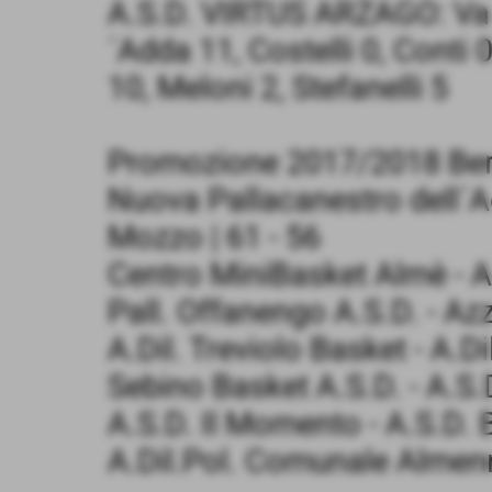
A.S.D. VIRTUS ARZAGO: Valli
´Adda 11, Costelli 0, Conti 0
10, Meloni 2, Stefanelli 5
Promozione 2017/2018 Berg
Nuova Pallacanestro dell´A
Mozzo | 61 - 56
Centro MiniBasket Almè - A
Pall. Offanengo A.S.D. - Az
A.Dil. Treviolo Basket - A.D
Sebino Basket A.S.D. - A.S.
A.S.D. Il Momento - A.S.D. B
A.Dil.Pol. Comunale Almenne