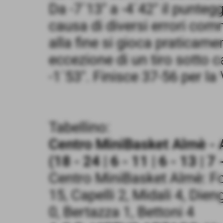
Da -7´13" a -4´42" il punte
causa di diversi errori com
alla fine si gioca praticame
eccezione di un tiro sotto c
-1´53". Finisce 37-56 per la 
Tabellino:
Centro MiniBasket Almè - 
(18 - 24 | 6 - 11 | 6 - 13 | 7 
Centro MiniBasket Almè: Foia
15, Capelli 2, Midali 4, Die
0, Bertazza 1, Bettoni 4