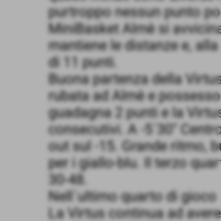
purtroppo nessun punto por
MiniBasket Almè si avvicina 
mantiene le distanze e, alla
di 11 punti.
Buona partenza della Virtus
rubata ad Almè e possesso 
guadagna 2 punti e la Virtu
consecutivi. A -5´30" Cent
out sul -15. Grande ritmo, 
per i giallo-blu. Il terzo qu
30-48.
Nell´ultimo quarto di gioco 
La Virtus continua ad avere