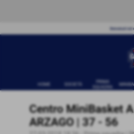
Benvenuti nel s
PRIMA
HOME
SOCIETÀ
MINIB
SQUADRA
Centro MiniBasket A
ARZAGO | 37 - 56
27-03-2018 18:36
-
Prima squadra | 