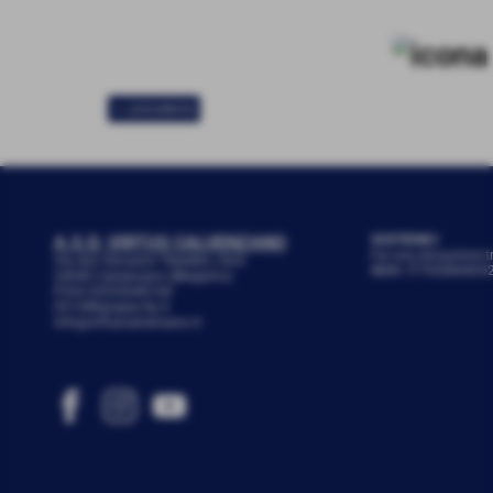
<< precedente
A.S.D. VIRTUS CALVENZANO
SOSTIENICI
Fai una donazione t
Via don Giovanni Tibaldini, 24/b
IBAN: IT79Z08440
24040 Calvenzano (Bergamo)
P.IVA 03535040160
051288@spes.fip.it
info@virtuscalvenzano.it