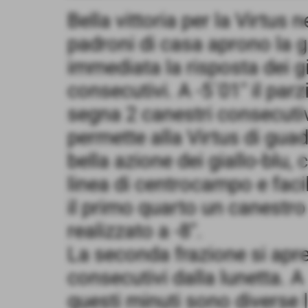
Bella vittoria per la Virtus n
padroni di casa aprono la g
immediata la risposta dei gi
consecutivi. A -5´01" il par
segna 2 canestri consecutiv
permette alla Virtus di guada
bella azione dei giallo-blu, 
linea di centrocampo e fac
il primo quarto un canestr
realizzato a -8".
La seconda frazione si apre 
consecutivi dalla lunetta. 
questi minuti sono diverse l