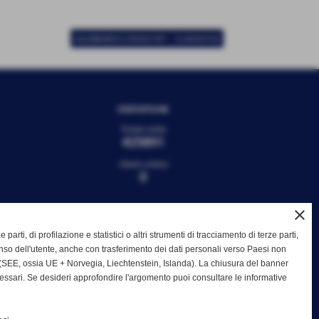
-
CALENDARIO E RISULTATI
CLASSIFICA
STATISTICHE
Totale visite
425891
Utenti online
0
close
e parti, di profilazione e statistici o altri strumenti di tracciamento di terze parti,
so dell'utente, anche con trasferimento dei dati personali verso Paesi non
SEE, ossia UE + Norvegia, Liechtenstein, Islanda). La chiusura del banner
cessari. Se desideri approfondire l'argomento puoi consultare le informative
Privacy Policy
|
Cookie Policy