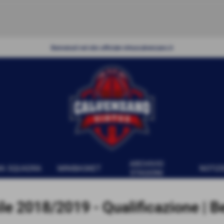
Benvenuti nel sito ufficiale virtuscalvenzano
.it
ARCHIVIO
MA SQUADRA
MINIBASKET
NOTIZI
STAGIONI
le 2018/2019 - Qualificazione | 