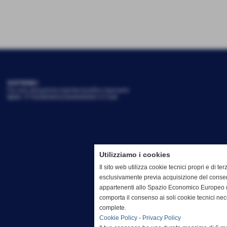
SOSTIENICI
Fai una donazione tramite bonifico bancario
IBAN: IT79Z0844052560000000131544
Utilizziamo i cookies
Il sito web utilizza cookie tecnici propri e di terz
esclusivamente previa acquisizione del consen
appartenenti allo Spazio Economico Europeo (
comporta il consenso ai soli cookie tecnici ne
complete.
Cookie Policy
-
Privacy Policy