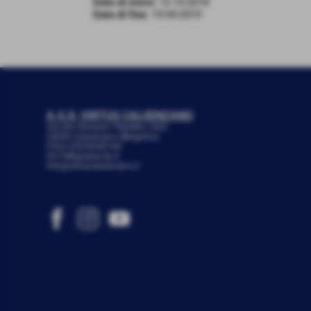
Data di inizio:
12-10-2018
Data di fine:
19-04-2019
A.S.D. VIRTUS CALVENZANO
Via don Giovanni Tibaldini, 24/b
24040 Calvenzano (Bergamo)
P.IVA 03535040160
051288@spes.fip.it
info@virtuscalvenzano.it