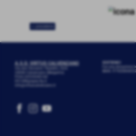
<< precedente
A.S.D. VIRTUS CALVENZANO
SOSTIENICI
Fai una donazione t
Via don Giovanni Tibaldini, 24/b
IBAN: IT79Z08440
24040 Calvenzano (Bergamo)
P.IVA 03535040160
051288@spes.fip.it
info@virtuscalvenzano.it