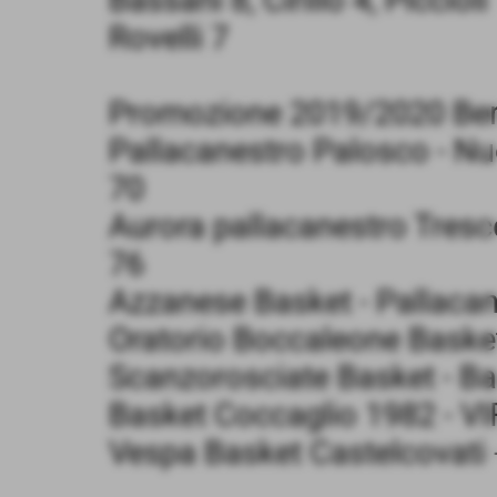
Rovelli 7
Promozione 2019/2020 Berg
Pallacanestro Palosco - Nuo
70
Aurora pallacanestro Tresc
76
Azzanese Basket - Pallacan
Oratorio Boccaleone Basket
Scanzorosciate Basket - Bas
Basket Coccaglio 1982 - V
Vespa Basket Castelcovati -