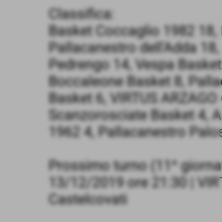
Classifica:
Basket Coccaglio 1982 18,
Pallacanestro dell'Adda 18
Pedrengo 14, Vespa Basket 
Boccaleone Basket 8, Palla
Basket 6, VIRTUS ARZAGO 6
Scanzorosciate Basket 4, A
1962 4, Pallacanestro Palo
Prossimo turno (11^ giorna
13/12/2019 ore 21:30 | VI
Castelcovati