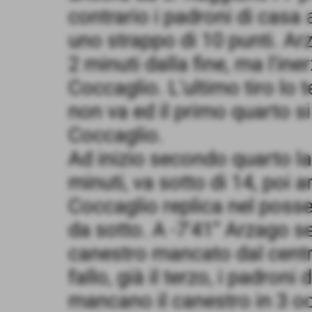
contrario i padroni di casa 
uno strappo di 10 punti. Arz
2 minuti dalla fine, ma l'in
Coccaglio. L'ultimo tiro lo
non va ed il primo quarto s
Coccaglio.
Ad inizio secondo quarto la
minuti, va sotto di 14, poi a
Coccaglio replica nel poss
da sotto. A -7'41” Arzago 
canestro mancato dal centr
fallo, già il terzo, i padron
mancano il canestro in 3 oc