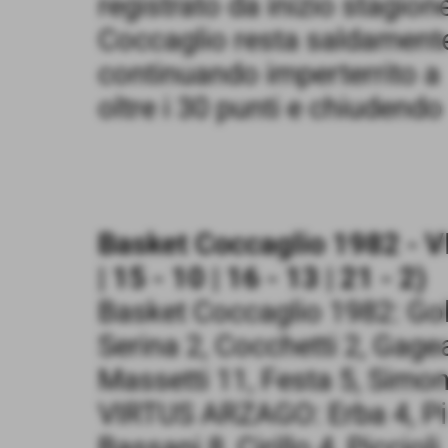
registrato da inizio stagione
Coccaglio resta saldamente 
continuando imperterrito a 
oltre i 30 punti e chiudendo
Basket Coccaglio 1982 - V
| 15 - 10 | 16 - 13 | 21 - 2)
Basket Coccaglio 1982: Gobbi
Serina 2, Cocchetti 2, Gagea
Massetti 11, Festa 5, Simon
VIRTUS ARZAGO: Erba 4, Pile
Bassani 8, Cirillo 4, Piccioli 