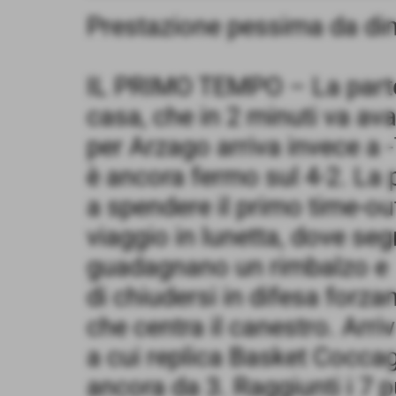
Prestazione pessima da dim
IL PRIMO TEMPO – La parten
casa, che in 2 minuti va ava
per Arzago arriva invece a 
è ancora fermo sul 4-2. La
a spendere il primo time-out
viaggio in lunetta, dove seg
guadagnano un rimbalzo e r
di chiudersi in difesa forzan
che centra il canestro. Arriv
a cui replica Basket Cocca
ancora da 3. Raggiunti i 7 pu