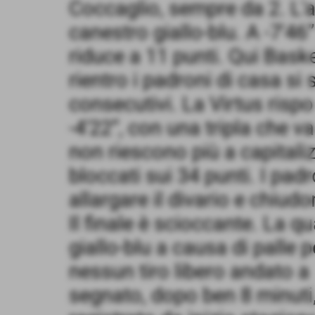
Coccaglio, sempre da 2. L'
canestro giallo-blu. A -7'46”
riduce a 11 punti. Qui Bask
rientro i padroni di casa si
consecutivi. La Virtus rispo
-4'22”, con una tripla che val
non riescono più a capitali
bloccati sui 34 punti. I pad
allargare il divario e chiudo
Il finale è scioccante. La q
giallo-blu a causa di palle p
nessun tiro libero andato a
segnato, dopo ben 8 minuti, 