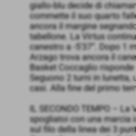
giallo-blu decide di chiamar
commette il suo quarto fallo
ancora il margine segnando 
tabellone. La Virtus contin
canestro a -5'37”. Dopo 1 
Arzago trova ancora il canest
Basket Coccaglio risponde 
Seguono 2 turni in lunetta, 
casi. Alla fine del primo t
IL SECONDO TEMPO – La Vir
spogliatoi con una marcia i
sul filo della linea dei 3 pun