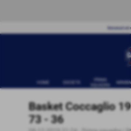
Benvenuti nel s
PRIMA
HOME
SOCIETÀ
MINIB
SQUADRA
Basket Coccaglio 1
73 - 36
08-12-2019 21:24
-
Prima squadra | 